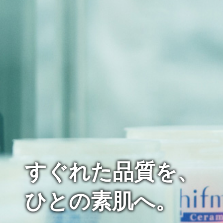
すぐれた品質を、
技術者の誇りと
ひとの素肌へ。
魂をこめて。