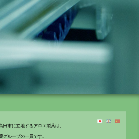
jpn
eng
chn
島田市に立地するアロエ製薬は、
薬グループの一員です。