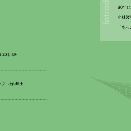
Introdction
80年
小林製
「あっ
ロエ利用法
ップ
社内風土
験職
）を掲載しました