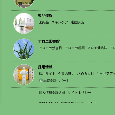
製品情報
医薬品
スキンケア
通信販売
アロエ図書館
アロエの効き目
アロエの種類
アロエ栽培法
ア
採用情報
採用サイト
企業の魅力
求める人材
キャリアア
品質保証
パート
個人情報保護方針
サイトポリシー
2026-02-06
募集情報を更新しました
2026-02-06
製品情報を更新しました
2024-02-05
正社員の募集情報（
品質保証職
、
試
更新情報